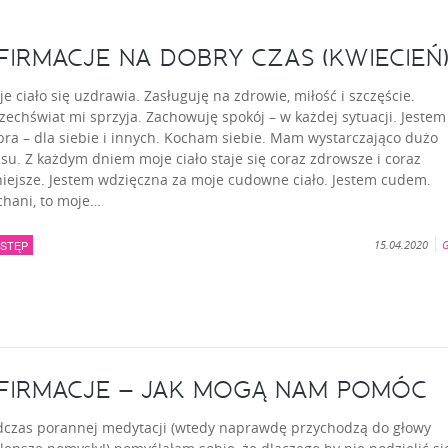
FIRMACJE NA DOBRY CZAS (KWIECIEŃ
e ciało się uzdrawia. Zasługuję na zdrowie, miłość i szczęście.
echświat mi sprzyja. Zachowuję spokój – w każdej sytuacji. Jestem
ra – dla siebie i innych. Kocham siebie. Mam wystarczająco dużo
su. Z każdym dniem moje ciało staje się coraz zdrowsze i coraz
niejsze. Jestem wdzięczna za moje cudowne ciało. Jestem cudem.
chani, to moje…
STĘP
15.04.2020
G
FIRMACJE – JAK MOGĄ NAM POMÓC
dczas porannej medytacji (wtedy naprawdę przychodzą do głowy