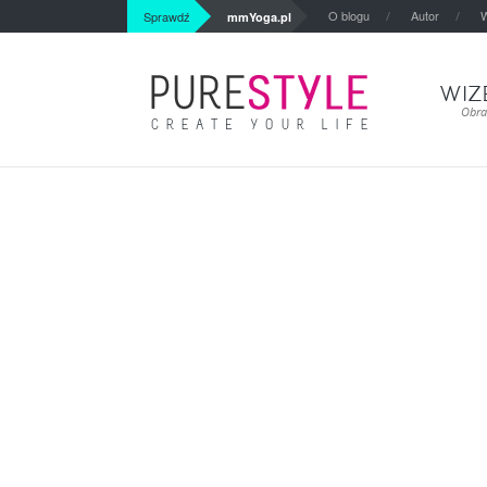
O blogu
Autor
W
Sprawdź
mmYoga.pl
WIZ
Obra