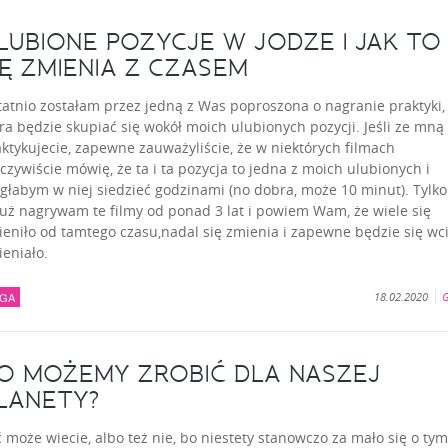
LUBIONE POZYCJE W JODZE I JAK TO
IĘ ZMIENIA Z CZASEM
atnio zostałam przez jedną z Was poproszona o nagranie praktyki,
ra będzie skupiać się wokół moich ulubionych pozycji. Jeśli ze mną
ktykujecie, zapewne zauważyliście, że w niektórych filmach
czywiście mówię, że ta i ta pozycja to jedna z moich ulubionych i
łabym w niej siedzieć godzinami (no dobra, może 10 minut). Tylko
już nagrywam te filmy od ponad 3 lat i powiem Wam, że wiele się
eniło od tamtego czasu,nadal się zmienia i zapewne będzie się wc
eniało.
GA
18.02.2020
G
O MOŻEMY ZROBIĆ DLA NASZEJ
LANETY?
 może wiecie, albo też nie, bo niestety stanowczo za mało się o tym