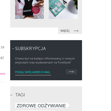
WIĘCEJ
 że
SUBSKRYPCJA
iąż
Chcesz być na bieżąco informowany o nowych
artykułach oraz wydarzeniach na PureStyle?
osia
TAGI
ZDROWE ODŻYWIANIE