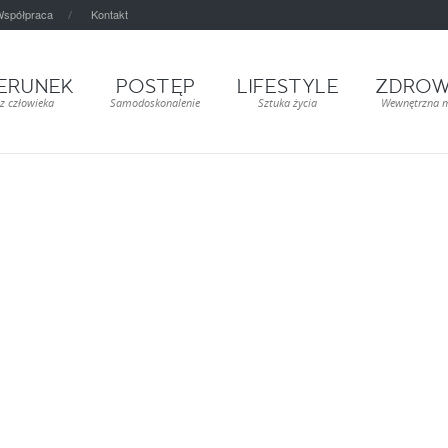
spółpraca
Kontakt
ERUNEK
POSTĘP
LIFESTYLE
ZDROW
z człowieka
Samodoskonalenie
Sztuka życia
Wewnętrzna 