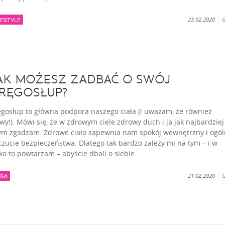
FESTYLE
23.02.2020
G
AK MOŻESZ ZADBAĆ O SWÓJ
RĘGOSŁUP?
ęgosłup to główna podpora naszego ciała (i uważam, że również
wy!). Mówi się, że w zdrowym ciele zdrowy duch i ja jak najbardziej
tym zgadzam. Zdrowe ciało zapewnia nam spokój wewnętrzny i ogó
zucie bezpieczeństwa. Dlatego tak bardzo zależy mi na tym – i w
ko to powtarzam – abyście dbali o siebie…
GA
21.02.2020
G