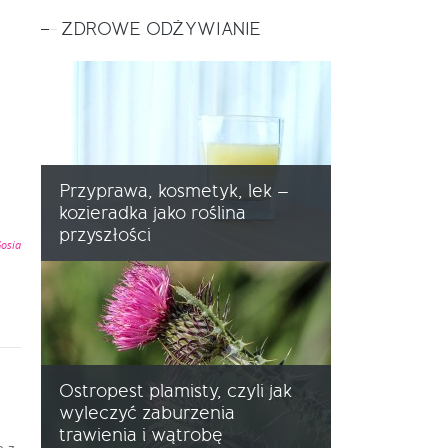
ZDROWE ODŻYWIANIE
)
Przyprawa, kosmetyk, lek –
kozieradka jako roślina
przyszłości
osia
Ostropest plamisty, czyli jak
wyleczyć zaburzenia
trawienia i wątrobę