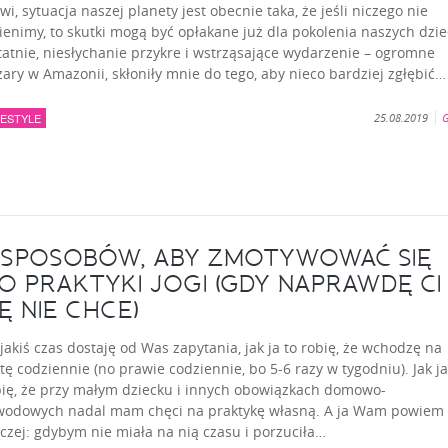
i, sytuacja naszej planety jest obecnie taka, że jeśli niczego nie
enimy, to skutki mogą być opłakane już dla pokolenia naszych dzie
atnie, niesłychanie przykre i wstrząsające wydarzenie – ogromne
ary w Amazonii, skłoniły mnie do tego, aby nieco bardziej zgłębić…
FESTYLE
25.08.2019
G
 SPOSOBÓW, ABY ZMOTYWOWAĆ SIĘ
O PRAKTYKI JOGI (GDY NAPRAWDĘ CI
IĘ NIE CHCE)
jakiś czas dostaję od Was zapytania, jak ja to robię, że wchodzę na
ę codziennie (no prawie codziennie, bo 5-6 razy w tygodniu). Jak ja
bię, że przy małym dziecku i innych obowiązkach domowo-
wodowych nadal mam chęci na praktykę własną. A ja Wam powiem
czej: gdybym nie miała na nią czasu i porzuciła…