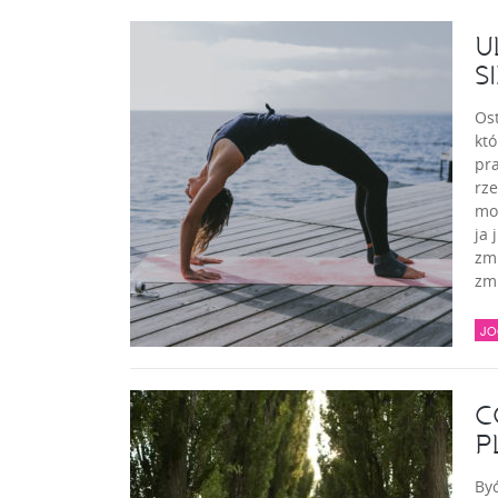
U
S
Ost
któ
pra
rze
mog
ja 
zmi
zmi
JO
C
P
Być