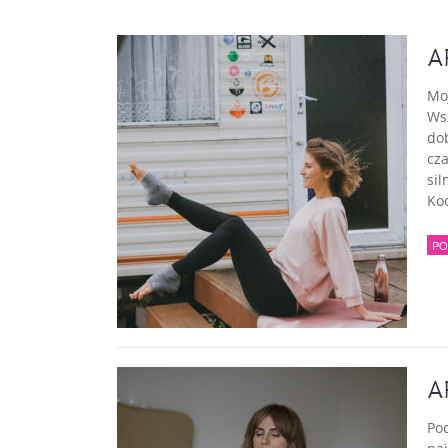
A
Moj
Wsz
dob
cza
sil
Ko
PO
A
Po