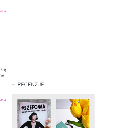
osia
 się
lne
RECENZJE
osia