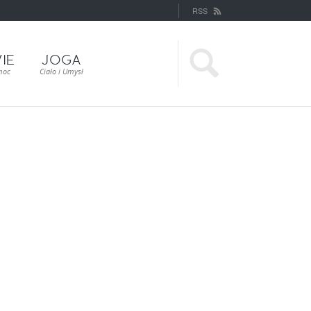
RSS
IE
JOGA
moc
Ciało i Umysł