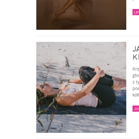
LI
J
K
Kr
gło
z 
poc
kół
JO