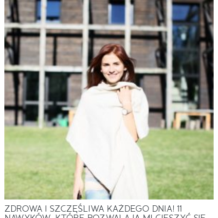
ZDROWA I SZCZĘŚLIWA KAŻDEGO DNIA! 11
NAWYKÓW, KTÓRE POZWALAJĄ MI CIESZYĆ SIĘ