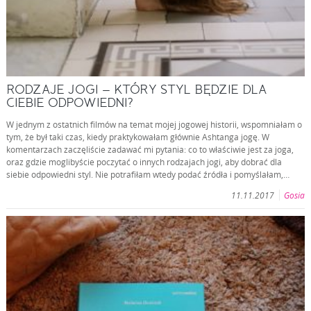
RODZAJE JOGI – KTÓRY STYL BĘDZIE DLA
CIEBIE ODPOWIEDNI?
W jednym z ostatnich filmów na temat mojej jogowej historii, wspomniałam o
tym, że był taki czas, kiedy praktykowałam głównie Ashtanga jogę. W
komentarzach zaczęliście zadawać mi pytania: co to właściwie jest za joga,
oraz gdzie moglibyście poczytać o innych rodzajach jogi, aby dobrać dla
siebie odpowiedni styl. Nie potrafiłam wtedy podać źródła i pomyślałam,…
11.11.2017
Gosia