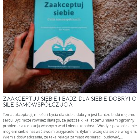
ZAAKCEPTUJ SIEBIE I BĄDŹ DLA SIEBIE DOBRY! O
SILE SAMOWSPÓŁCZUCIA
Temat akceptacji, miłości i bycia dla siebie dobrym jest bardzo bliski mojemu
sercu. Być może również dlatego, że jeszcze kilka lat temu miałam ogromny
problem z akceptacją własnych wad i niedoskonałości. Wtedy z pewnością nie
mogłam siebie nazwać swoim przyjacielem. Byłam raczej dla siebie wrogiem.
Wiem z doświadczenia, że taka relacja zamiast wspierać i budować,…