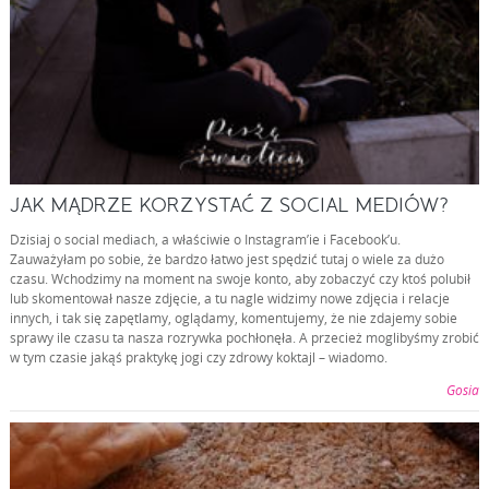
JAK MĄDRZE KORZYSTAĆ Z SOCIAL MEDIÓW?
Dzisiaj o social mediach, a właściwie o Instagram’ie i Facebook’u.
Zauważyłam po sobie, że bardzo łatwo jest spędzić tutaj o wiele za dużo
czasu. Wchodzimy na moment na swoje konto, aby zobaczyć czy ktoś polubił
lub skomentował nasze zdjęcie, a tu nagle widzimy nowe zdjęcia i relacje
innych, i tak się zapętlamy, oglądamy, komentujemy, że nie zdajemy sobie
sprawy ile czasu ta nasza rozrywka pochłonęła. A przecież moglibyśmy zrobić
w tym czasie jakąś praktykę jogi czy zdrowy koktajl – wiadomo.
Gosia