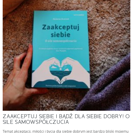
ZAAKCEPTUJ SIEBIE I BĄDŹ DLA SIEBIE DOBRY! O
SILE SAMOWSPÓŁCZUCIA
Temat akceptacji, miłości i bycia dla siebie dobrym jest bardzo bliski mojemu