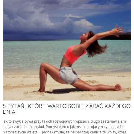
5 PYTAŃ, KTÓRE WARTO SOBIE ZADAĆ KAŻDEGO
DNIA
Jak to zwykle bywa przy takich rozwojowych wpisach, długo zastanawiałam
się jak zacząć ten artykuł. Pomyślałam o jakimś inspirującym cytacie, albo
historii z życia wziętej… jednak myślę, że najbardziej cenicie te wpisy, które