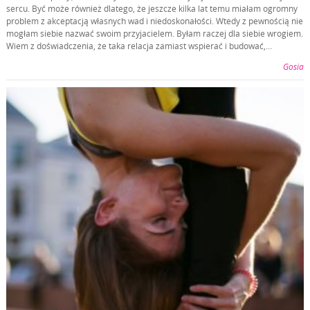
sercu. Być może również dlatego, że jeszcze kilka lat temu miałam ogromny
problem z akceptacją własnych wad i niedoskonałości. Wtedy z pewnością nie
mogłam siebie nazwać swoim przyjacielem. Byłam raczej dla siebie wrogiem.
Wiem z doświadczenia, że taka relacja zamiast wspierać i budować,…
Gosia