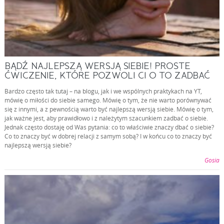
BĄDŹ NAJLEPSZĄ WERSJĄ SIEBIE! PROSTE
ĆWICZENIE, KTÓRE POZWOLI CI O TO ZADBAĆ
Bardzo często tak tutaj – na blogu, jak i we wspólnych praktykach na YT,
mówię o miłości do siebie samego. Mówię o tym, że nie warto porównywać
się z innymi, a z pewnością warto być najlepszą wersją siebie. Mówię o tym,
jak ważne jest, aby prawidłowo i z należytym szacunkiem zadbać o siebie.
Jednak często dostaję od Was pytania: co to właściwie znaczy dbać o siebie?
Co to znaczy być w dobrej relacji z samym sobą? I w końcu co to znaczy być
najlepszą wersją siebie?
Gosia