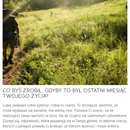
CO BYŚ ZROBIŁ, GDYBY TO BYŁ OSTATNI MIESIĄC
TWOJEGO ŻYCIA?
Lubię zadawać sobie pytania i robię to często. To dzisiejsze, pomimo, że
może wydawać się banalne, ma wielką moc. Pozwala Ci ocenić, na ile
realizujesz swoje wartości w życiu. Na ile czujesz się spełnionym człowiekiem.
Zazwyczaj, odpowiedzi, które pojawiają się w Twojej głowie, to właśnie rzeczy,
których z jakiegoś powodu Ci brakuje, za którymi tęsknisz i może w które