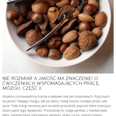
NIE ROZMIAR A JAKOŚĆ MA ZNACZENIE! O
ĆWICZENIACH WSPOMAGAJĄCYCH PRACĘ
MÓZGU. CZĘŚĆ II
Ostatnio rozmawialiśmy trochę o wpływie ćwiczeń umysłowych i fizycznych
na jakość Twojego mózgu. Jak już wiesz, mózg można rozwijać przez całe
życie. Twój mózg narażony jest na wiele przeszkód, poprzez które znacząco
może spaść jego wydajność. Przeszkody te, mogą wynikać z niewłaściwej
diety, nadmiernego spożywania alkoholu, braku ruchu, pogorszonego