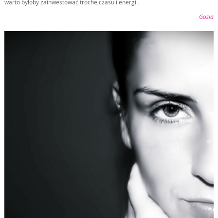
warto byłoby zainwestować trochę czasu i energii.
Gosia