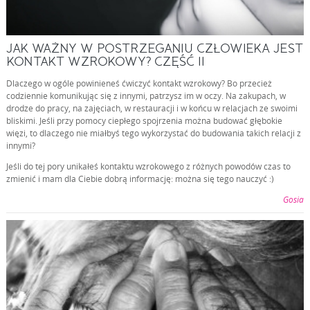
JAK WAŻNY W POSTRZEGANIU CZŁOWIEKA JEST
KONTAKT WZROKOWY? CZĘŚĆ II
Dlaczego w ogóle powinieneś ćwiczyć kontakt wzrokowy? Bo przecież
codziennie komunikując się z innymi, patrzysz im w oczy. Na zakupach, w
drodze do pracy, na zajęciach, w restauracji i w końcu w relacjach ze swoimi
bliskimi. Jeśli przy pomocy ciepłego spojrzenia można budować głębokie
więzi, to dlaczego nie miałbyś tego wykorzystać do budowania takich relacji z
innymi?
Jeśli do tej pory unikałeś kontaktu wzrokowego z różnych powodów czas to
zmienić i mam dla Ciebie dobrą informację: można się tego nauczyć :)
Gosia