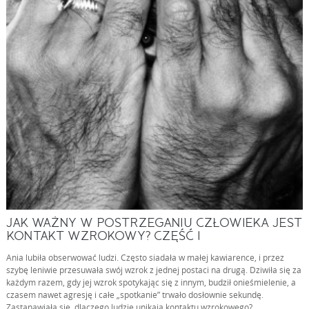
JAK WAŻNY W POSTRZEGANIU CZŁOWIEKA JEST
KONTAKT WZROKOWY? CZĘŚĆ I
Ania lubiła obserwować ludzi. Często siadała w małej kawiarence, i przez
szybę leniwie przesuwała swój wzrok z jednej postaci na drugą. Dziwiła się za
każdym razem, gdy jej wzrok spotykając się z innym, budził onieśmielenie, a
czasem nawet agresję i całe „spotkanie” trwało dosłownie sekundę.
Zastanawiała się, dlaczego ludzie unikają kontaktu wzrokowego?