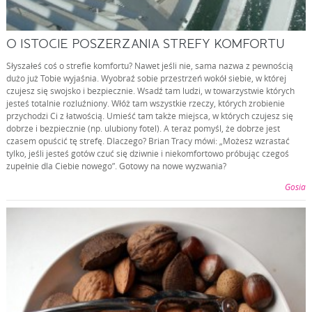
O ISTOCIE POSZERZANIA STREFY KOMFORTU
Słyszałeś coś o strefie komfortu? Nawet jeśli nie, sama nazwa z pewnością
dużo już Tobie wyjaśnia. Wyobraź sobie przestrzeń wokół siebie, w której
czujesz się swojsko i bezpiecznie. Wsadź tam ludzi, w towarzystwie których
jesteś totalnie rozluźniony. Włóż tam wszystkie rzeczy, których zrobienie
przychodzi Ci z łatwością. Umieść tam także miejsca, w których czujesz się
dobrze i bezpiecznie (np. ulubiony fotel). A teraz pomyśl, że dobrze jest
czasem opuścić tę strefę. Dlaczego? Brian Tracy mówi: „Możesz wzrastać
tylko, jeśli jesteś gotów czuć się dziwnie i niekomfortowo próbując czegoś
zupełnie dla Ciebie nowego”. Gotowy na nowe wyzwania?
Gosia