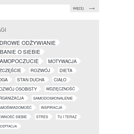
WIĘCEJ
AGI
DROWE ODŻYWIANIE
BANIE O SIEBIE
AMOPOCZUCIE
MOTYWACJA
ZCZĘŚCIE
ROZWÓJ
DIETA
OGA
STAN DUCHA
CIAŁO
OZWÓJ OSOBISTY
WDZIĘCZNOŚĆ
RGANIZACJA
SAMODOSKONALENIE
AMOŚWIADOMOŚĆ
INSPIRACJA
EWNOŚĆ SIEBIE
STRES
TU I TERAZ
KCEPTACJA