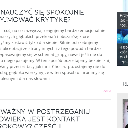
 NAUCZYĆ SIĘ SPOKOJNIE
Prz
YJMOWAĆ KRYTYKĘ?
lek 
rośl
 – coś, na co zazwyczaj reagujemy bardzo emocjonalnie.
naszych głębokich przekonań i obszarów, które
byśmy zostawić tylko dla siebie. Silnie potrzebujemy
4 is
ż akceptacji ze strony innych i z tego powodu bardzo
któr
wpasowujemy się w schemat grupy, nawet jeśli nie do
po b
o niego pasujemy. W ten sposób pozostajemy bezpieczni,
leps
eśmy przecież tacy jak inni. Chociaż pozostajemy nie do
obą, głęboko wierzymy, że w ten sposób uchronimy się
olesnymi dla nas słowami.
R
Gosia
 WAŻNY W POSTRZEGANIU
OWIEKA JEST KONTAKT
OKOWY? CZĘŚĆ II