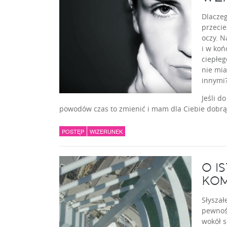
Dlaczeg
przecie
oczy. N
i w koń
ciepłeg
nie mia
innymi
Jeśli d
powodów czas to zmienić i mam dla Ciebie dobrą 
POSTĘP
WIZERUNEK
O I
KO
Słyszał
pewnośc
wokół s