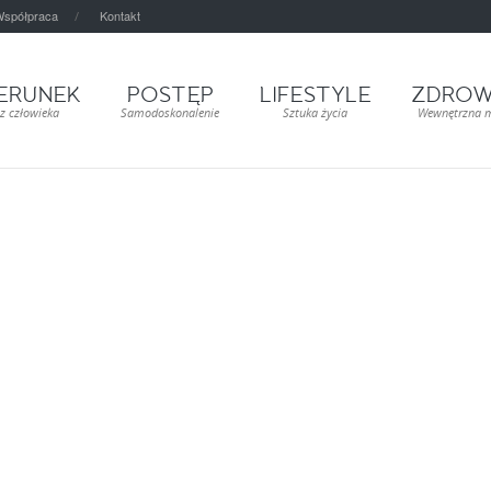
spółpraca
Kontakt
ERUNEK
POSTĘP
LIFESTYLE
ZDROW
z człowieka
Samodoskonalenie
Sztuka życia
Wewnętrzna 