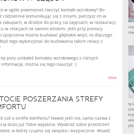
o w ogóle powinieneś ćwiczyć kontakt wzrokowy? Bo
ż codziennie komunikując się z innymi, patrzysz im w
a zakupach, w drodze do pracy, na zajęciach, w restauracji
ins
cu w relacjach ze swoimi bliskimi. Jeśli przy pomocy
mie
o spojrzenia można budować głębokie więzi, to dlaczego
łbyś tego wykorzystać do budowania takich relacji z
?
o tej pory unikałeś kontaktu wzrokowego z różnych
informację: można się tego nauczyć :)
Gosia
STOCIE POSZERZANIA STREFY
tę 
MFORTU
(mo
kry
eś coś o strefie komfortu? Nawet jeśli nie, sama nazwa z
wno
ią dużo już Tobie wyjaśnia. Wyobraź sobie przestrzeń
pou
iebie, w której czujesz się swojsko i bezpiecznie. Wsadź