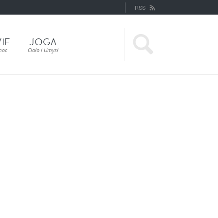
RSS
IE
JOGA
moc
Ciało i Umysł