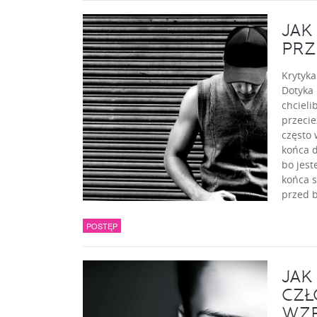
JAK
PRZ
Krytyka
Dotyka 
chcieli
przecie
często 
końca d
bo jest
końca s
przed b
POSTĘP
JAK
CZŁ
WZR