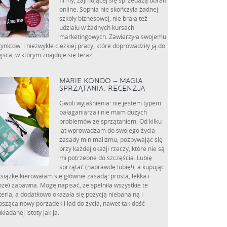
firmy, zajmującej się sprzedażą ubrań
online. Sophia nie skończyła żadnej
szkoły biznesowej, nie brała też
udziału w żadnych kursach
marketingowych. Zawierzyła swojemu
tynktowi i niezwykle ciężkiej pracy, które doprowadziły ją do
jsca, w którym znajduje się teraz.
MARIE KONDO – MAGIA
SPRZĄTANIA. RECENZJA
Gwoli wyjaśnienia: nie jestem typem
bałaganiarza i nie mam dużych
problemów ze sprzątaniem. Od kilku
lat wprowadzam do swojego życia
zasady minimalizmu, pozbywając się
przy każdej okazji rzeczy, które nie są
mi potrzebne do szczęścia. Lubię
sprzątać (naprawdę lubię!), a kupując
książkę kierowałam się głównie zasadą: prosta, lekka i
że) zabawna. Mogę napisać, że spełniła wszystkie te
teria, a dodatkowo okazała się pozycją niebanalną i
szącą nowy porządek i ład do życia, nawet tak dość
kładanej istoty jak ja.