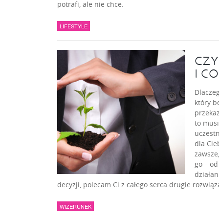
potrafi, ale nie chce.
LIFESTYLE
CZY
I CO
Dlaczeg
który b
przekaz
to musi
uczestn
dla Cie
zawsze,
go – od
działan
decyzji, polecam Ci z całego serca drugie rozwiąza
WIZERUNEK