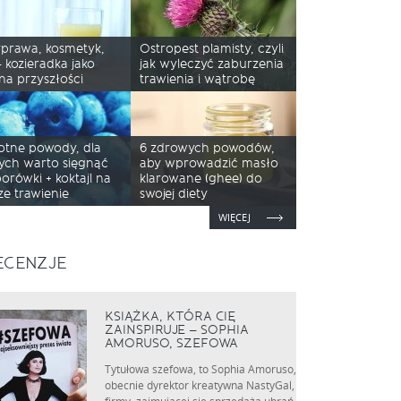
yprawa, kosmetyk,
Ostropest plamisty, czyli
– kozieradka jako
jak wyleczyć zaburzenia
ina przyszłości
trawienia i wątrobę
totne powody, dla
6 zdrowych powodów,
ych warto sięgnąć
aby wprowadzić masło
orówki + koktajl na
klarowane (ghee) do
ze trawienie
swojej diety
WIĘCEJ
ECENZJE
KSIĄŻKA, KTÓRA CIĘ
ZAINSPIRUJE – SOPHIA
AMORUSO, SZEFOWA
Tytułowa szefowa, to Sophia Amoruso,
obecnie dyrektor kreatywna NastyGal,