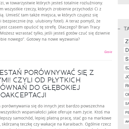
zi, w towarzystwie których jesteś totalnie rozluźniony.
m wszystkie rzeczy, których zrobienie przychodzi Ci z
ią. Umieść tam także miejsca, w których czujesz się
i bezpiecznie (np. ulubiony fotel). A teraz pomyśl, że
jest czasem opuścić tę strefę. Dlaczego? Brian Tracy
T
Możesz wzrastać tylko, jeśli jesteś gotów czuć się dziwnie
iebie nowego”. Gotowy na nowe wyzwania?
Z
D
Gosia
S
S
ESTAŃ PORÓWNYWAĆ SIĘ Z
J
YMI! CZYLI OD PŁYTKICH
R
ÓWNAŃ DO GŁĘBOKIEJ
OAKCEPTACJI
O
S
a porównywania się do innych jest bardzo powszechna
wszystkich wspaniałości jakie oferuje nam życie. Ktoś ma
P
lepszy samochód, lepiej płatną pracę, stać go na markowe
A
 skórzaną teczkę czy wakacje na Karaibach. Ogólnie rzecz