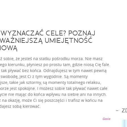
 WYZNACZAĆ CELE? POZNAJ
WAŻNIEJSZĄ UMIEJĘTNOŚĆ
IOWĄ
 sobie, że jesteś na statku pośrodku morza. Nie masz
ego kierunku, płyniesz po prostu tam, gdzie niosą Cię fale.
 tak pływać bez końca. Odnajdujesz w tym nawet pewną
 swobodę, jest Ci z tym wygodnie. Są momenty
jsze, takie jak sztormy, są momenty totalnego relaksu,
orze jest spokojne. I możesz sobie tak pływać nawet całe
ycie nie mając do końca wpływu na siebie ani na innych.
 na okazję, może Ci się poszczęści i trafisz w końcu na
dajesz sobą kierować.
Z
Gosia