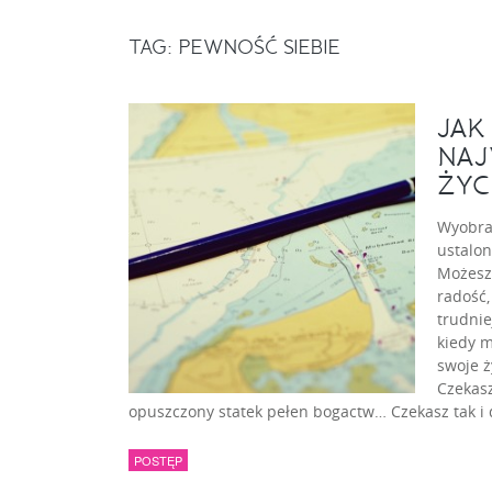
TAG:
PEWNOŚĆ SIEBIE
JAK
NAJ
ŻYC
Wyobraź
ustalon
Możesz
radość,
trudnie
kiedy m
swoje ż
Czekasz
opuszczony statek pełen bogactw… Czekasz tak i 
POSTĘP