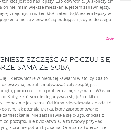
– ten ktoś jest od nas lepszy. Lub odwrotnie: JA skończyłem
 a on nie, mam większe mieszkanie, jestem zabawniejszy,
cej znajomych niż ten ktoś, zatem to JA jestem lepszy w
 spojrzenia nie są z pewnością budujące i jedyne do czego
Gosia
GNIESZ SZCZĘŚCIA? POCZUJ SIĘ
RZE SAMA ZE SOBĄ
Olę – kierowniczkę w niedużej kawiarni w stolicy. Ola to
 dziewczyna, potrafi zmotywować cały zespół, jest
hnięta, pomocna i… ma problem z mężczyznami. Właśnie
 od Kuby, z którym nie dogadywała się już od kilku
y. Jednak nie jest sama. Od Kuby zdecydowała się odejść
 po tym, jak poznała Marka, który zaproponował jej
 zamieszkanie. Nie zastanawiała się długo, chociaż z
 od początku nie było łatwo. Ola to typowy przykład
yny, która nie potrafi być sama. Ona sama twierdzi, że