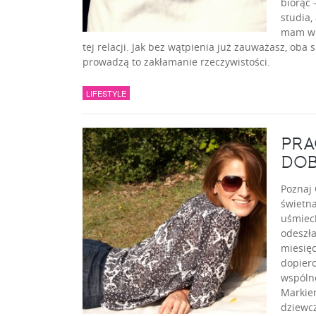
biorąc 
studia,
mam wię
tej relacji. Jak bez wątpienia już zauważasz, oba
prowadzą to zakłamanie rzeczywistości.
LIFESTYLE
PRA
DOB
Poznaj 
świetna
uśmiec
odeszła
miesięc
dopiero
wspólne
Markiem
dziewcz