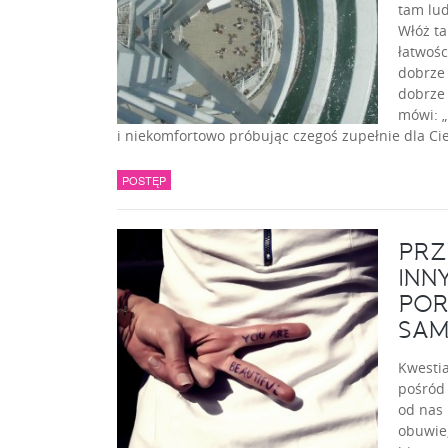
tam lud
Włóż ta
łatwośc
dobrze 
dobrze 
mówi: „
i niekomfortowo próbując czegoś zupełnie dla C
POSTĘP
PRZ
INN
POR
SAM
Kwesti
pośród 
od nas 
obuwie,