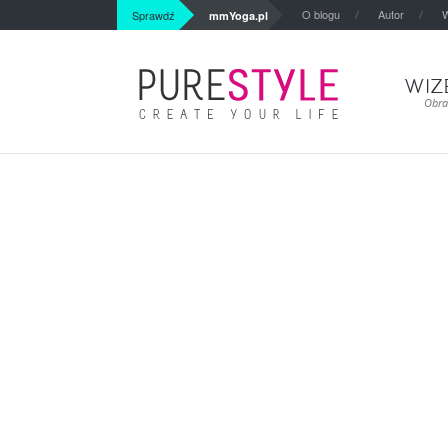
O blogu
Autor
W
Sprawdź
mmYoga.pl
WIZ
Obra