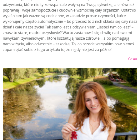
odżywiania, które nie tylko wspaniale wpłyną na Twoją sylwetkę, ale również
poprawią Twoje samopoczucie i cudownie wzmocnią cały organizm! Ostatnio
wyjaśniłam jak ważne są codzienne, w zasadzie proste czynności, które
wykonujemy często automatycznie – bo przecież to z nich składa się cały nasz
dzień i całe nasze życie! Tak samo jest z odżywianiem. „Jesteś tym co jesz” –
znasz to stare, mądre przysłowie? Warto zastanowić się chwilę nad swoimi
nawykami żywieniowymi, które kształtują nasze zdrowie i, albo pomagają
nam w życiu, albo odwrotnie – szkodzą. To, co przede wszystkim powinieneś
zapamiętać sobie z tego artykułu to, że nigdy nie jest za późno!
Gosia