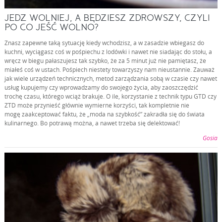
JEDZ WOLNIEJ, A BĘDZIESZ ZDROWSZY, CZYLI
PO CO JEŚĆ WOLNO?
Znasz zapewne taką sytuację kiedy wchodzisz, a w zasadzie wbiegasz do
kuchni, wyciągasz coś w pośpiechu z lodówki i nawet nie siadając do stołu, a
wręcz w biegu pałaszujesz tak szybko, że za 5 minut już nie pamiętasz, że
miałeś coś w ustach. Pośpiech niestety towarzyszy nam nieustannie. Zauważ
jak wiele urządzeń technicznych, metod zarządzania sobą w czasie czy nawet
usług kupujemy czy wprowadzamy do swojego życia, aby zaoszczędzić
trochę czasu, którego wciąż brakuje. O ile, korzystanie z technik typu GTD czy
ZTD może przynieść głównie wymierne korzyści, tak kompletnie nie
mogę zaakceptować faktu, że „moda na szybkość” zakradła się do świata
kulinarnego. Bo potrawą można, a nawet trzeba się delektować!
Gosia