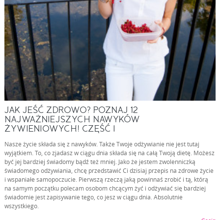
JAK JEŚĆ ZDROWO? POZNAJ 12
NAJWAŻNIEJSZYCH NAWYKÓW
ŻYWIENIOWYCH! CZĘŚĆ I
Nasze życie składa się z nawyków. Także Twoje odżywianie nie jest tutaj
wyjątkiem. To, co zjadasz w ciągu dnia składa się na całą Twoją dietę. Możesz
być jej bardziej świadomy bądź też mniej. Jako że jestem zwolenniczką
świadomego odżywiania, chcę przedstawić Ci dzisiaj przepis na zdrowe życie
i wspaniałe samopoczucie. Pierwszą rzeczą jaką powinnaś zrobić i tą, którą
na samym początku polecam osobom chcącym żyć i odżywiać się bardziej
świadomie jest zapisywanie tego, co jesz w ciągu dnia. Absolutnie
wszystkiego.