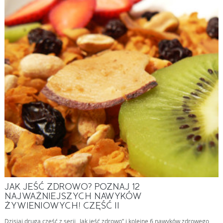
JAK JEŚĆ ZDROWO? POZNAJ 12
NAJWAŻNIEJSZYCH NAWYKÓW
ŻYWIENIOWYCH! CZĘŚĆ II
Dzisiaj druga część z serii „Jak jeść zdrowo” i kolejne 6 nawyków zdrowego