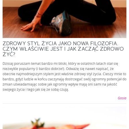
ZDROWY STYL ŻYCIA JAKO NOWA FILOZOFIA.
CZYM WŁAŚCIWIE JEST I JAK ZACZĄĆ ZDROWO
ŻYĆ?
Dzisiaj poruszam temat bardzo mi bliski, który w ostatnich latach stał się
niezwykle popularny (i bardzo dobrze!). Odważę się nawet napisać, że
obecnie najmodniejszym stylem jest właśnie zdrowy styl życia. Cieszy mnie to
bardzo, gdyż ludzie w końcu zaczynają dostrzegać swój ogromny potencjał do
zmian uświadamiając sobie jak ogromny wpływ mają oni sami na jakość
swojego życia i tego jak się ze sobą czują.
Gosia