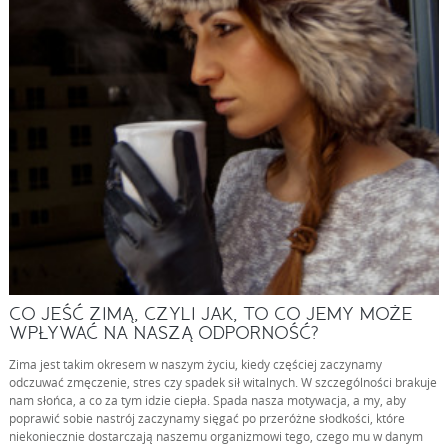
CO JEŚĆ ZIMĄ, CZYLI JAK, TO CO JEMY MOŻE
WPŁYWAĆ NA NASZĄ ODPORNOŚĆ?
Zima jest takim okresem w naszym życiu, kiedy częściej zaczynamy
odczuwać zmęczenie, stres czy spadek sił witalnych. W szczególności brakuje
nam słońca, a co za tym idzie ciepła. Spada nasza motywacja, a my, aby
poprawić sobie nastrój zaczynamy sięgać po przeróżne słodkości, które
niekoniecznie dostarczają naszemu organizmowi tego, czego mu w danym