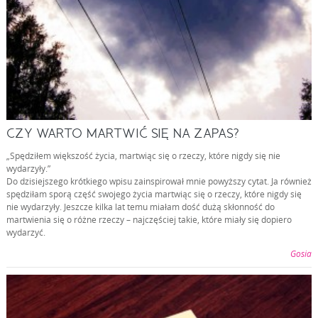
CZY WARTO MARTWIĆ SIĘ NA ZAPAS?
„Spędziłem większość życia, martwiąc się o rzeczy, które nigdy się nie
wydarzyły.”
Do dzisiejszego krótkiego wpisu zainspirował mnie powyższy cytat. Ja również
spędziłam sporą część swojego życia martwiąc się o rzeczy, które nigdy się
nie wydarzyły. Jeszcze kilka lat temu miałam dość dużą skłonność do
martwienia się o różne rzeczy – najczęściej takie, które miały się dopiero
wydarzyć.
Gosia