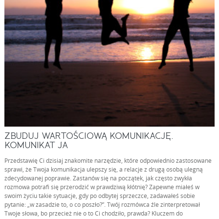
ZBUDUJ WARTOŚCIOWĄ KOMUNIKACJĘ.
KOMUNIKAT JA
Przedstawię Ci dzisiaj znakomite narzędzie, które odpowiednio zastosowane
sprawi, że Twoja komunikacja ulepszy się, a relacje z drugą osobą ulegną
zdecydowanej poprawie. Zastanów się na początek, jak często zwykła
rozmowa potrafi się przerodzić w prawdziwą kłótnię? Zapewne miałeś w
swoim życiu takie sytuacje, gdy po odbytej sprzeczce, zadawałeś sobie
pytanie: „w zasadzie to, o co poszło?”. Twój rozmówca źle zinterpretował
Twoje słowa, bo przecież nie o to Ci chodziło, prawda? Kluczem do