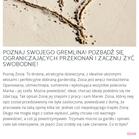
POZNAJ SWOJEGO GREMLINA! POZBĄDŹ SIĘ
OGRANICZAJĄCYCH PRZEKONAŃ I ZACZNIJ ŻYĆ
SWOBODNIE!
Poznaj Zosię. To drobna, atrakcyjna dziewczyna, z idealnie ułożonymi
włosami i perfekcyjnie dobraną garderobą. Zosia jest wręcz nieskazitelna.
Opanowana, uśmiechnięta, sumiennie i wykonująca wszystkie polecenia
Marka – jej szefa. Można powiedzieć: ideał, chociaż ideały podobno się nie
zdarzają. Tak opisali Zosię jej znajomi z pracy i sam Marek. Zosia, której owy
opis został przedstawiony nie była zaskoczona, powiedziała z dumą, że
pracowała na taką opinię kilka lat. Jednak coś niepokojącego trapiło Zosię.
Długo nie mogła tego z siebie wydusić, jakby chciała coś ważnego
powiedzieć, a coś ją powstrzymywało. Trzymało mocno za gardło i spinało
ciało tak intensywnie, że pięści Zosi zrobiły się całe czerwone. Co to było?
Gosia