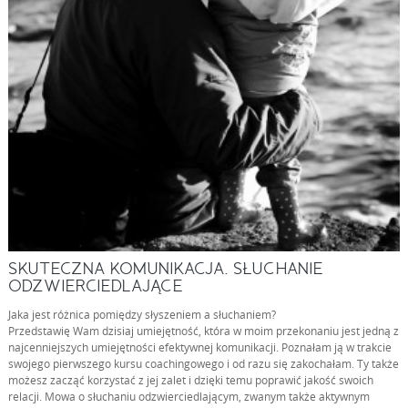
SKUTECZNA KOMUNIKACJA. SŁUCHANIE
ODZWIERCIEDLAJĄCE
Jaka jest różnica pomiędzy słyszeniem a słuchaniem?
Przedstawię Wam dzisiaj umiejętność, która w moim przekonaniu jest jedną z
najcenniejszych umiejętności efektywnej komunikacji. Poznałam ją w trakcie
swojego pierwszego kursu coachingowego i od razu się zakochałam. Ty także
możesz zacząć korzystać z jej zalet i dzięki temu poprawić jakość swoich
relacji. Mowa o słuchaniu odzwierciedlającym, zwanym także aktywnym