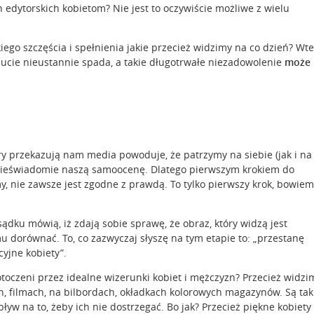
dytorskich kobietom? Nie jest to oczywiście możliwe z wielu
lkiego szczęścia i spełnienia jakie przecież widzimy na co dzień? Wt
ucie nieustannie spada, a takie długotrwałe niezadowolenie
może
y przekazują nam media powoduje, że patrzymy na siebie (jak i na
 nieświadomie naszą samoocenę. Dlatego pierwszym krokiem do
, nie zawsze jest zgodne z prawdą. To tylko pierwszy krok, bowiem
dku mówią, iż zdają sobie sprawę, że obraz, który widzą jest
dorównać. To, co zazwyczaj słyszę na tym etapie to: „przestanę
cyjne kobiety”.
 otoczeni przez idealne wizerunki kobiet i mężczyzn? Przecież widzi
ch, filmach, na bilbordach, okładkach kolorowych magazynów. Są tak
 na to, żeby ich nie dostrzegać. Bo jak? Przecież piękne kobiety 