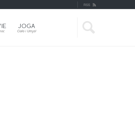
RSS
IE
JOGA
moc
Ciało i Umysł