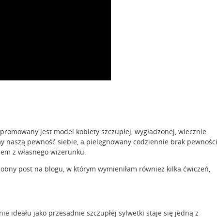
romowany jest model kobiety szczupłej, wygładzonej, wiecznie
amy naszą pewność siebie, a pielęgnowany codziennie brak pewnośc
iem z własnego wizerunku.
obny post na blogu, w którym wymieniłam również kilka ćwiczeń,
e ideału jako przesadnie szczupłej sylwetki staje się jedną z