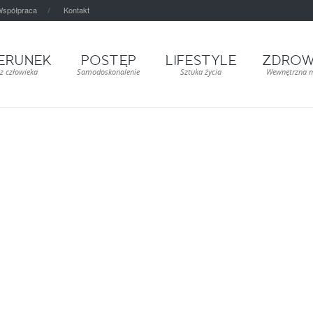
spółpraca
Kontakt
ERUNEK
POSTĘP
LIFESTYLE
ZDROW
z człowieka
Samodoskonalenie
Sztuka życia
Wewnętrzna 