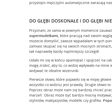
przystojni mężczyźni automatycznie zwracają na
DO GŁĘBI DOSKONAŁE I DO GŁĘBI N
Przyznam, że sama w pewnym momencie zauważ
supermodelkami,
które pracują nad swoim wygląde
możecie domyślić, zawsze wypadałam w tych porów
zamiast skupiać się na swoich mocnych stronach
tak naprawdę każdy najmniejszy szczegół.
Udało mi się w końcu opamiętać i spojrzeć na cał
mogę zrobić, aby to, co widzę wpływało na mnie 
widywać te idealne wizerunki.
Pierwsze słowo, które pojawiło się w mojej głowie
wszystko co widzisz jest prawdą. Drugie słowo to
Poprzez obraz może nam się bardziej chcieć pra
marzeń. Obraz może być bardzo mocną motywacją.
stylistów, makijażystów, modelki czy grafika.
Popat