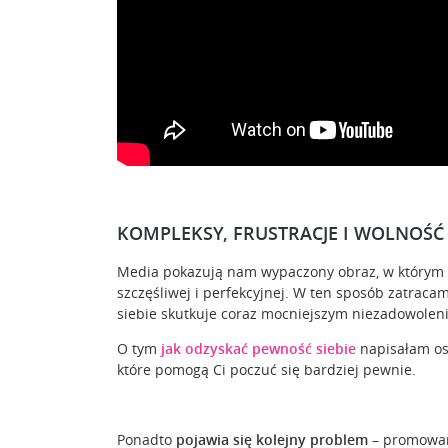
KOMPLEKSY, FRUSTRACJE I WOLNOŚĆ
Media pokazują nam wypaczony obraz, w którym p
szczęśliwej i perfekcyjnej. W ten sposób zatrac
siebie skutkuje coraz mocniejszym niezadowolen
O tym
jak odzyskać pewność siebie
napisałam os
które pomogą Ci poczuć się bardziej pewnie.
Ponadto
pojawia się kolejny problem
– promowani