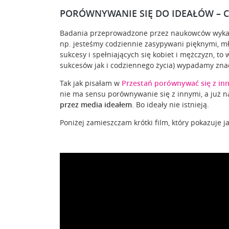
PORÓWNYWANIE SIĘ DO IDEAŁÓW – C
Badania przeprowadzone przez naukowców wykazuj
np. jesteśmy codziennie zasypywani pięknymi, m
sukcesy i spełniających się kobiet i mężczyzn, t
sukcesów jak i codziennego życia) wypadamy znac
Tak jak pisałam w
Przestań porównywać się z in
nie ma sensu porównywanie się z innymi, a już
przez media ideałem
. Bo ideały nie istnieją.
Poniżej zamieszczam krótki film, który pokazuje j