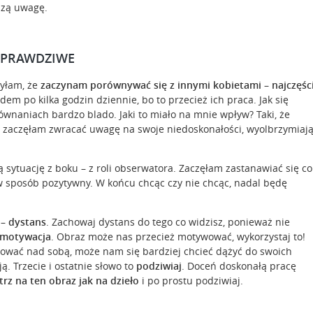
szą uwagę.
IEPRAWDZIWE
yłam, że
zaczynam porównywać się z innymi kobietami – najczęści
m po kilka godzin dziennie, bo to przecież ich praca. Jak się
naniach bardzo blado. Jaki to miało na mnie wpływ? Taki, że
, zaczęłam zwracać uwagę na swoje niedoskonałości, wyolbrzymiaj
ą sytuację z boku – z roli obserwatora. Zaczęłam zastanawiać się co
w sposób pozytywny. W końcu chcąc czy nie chcąc, nadal będę
 –
dystans
. Zachowaj dystans do tego co widzisz, ponieważ nie
motywacja
. Obraz może nas przecież motywować, wykorzystaj to!
cować nad sobą, może nam się bardziej chcieć dążyć do swoich
 Trzecie i ostatnie słowo to
podziwiaj
. Doceń doskonałą pracę
rz na ten obraz jak na dzieło
i po prostu podziwiaj.