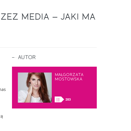
ZEZ MEDIA – JAKI MA
AUTOR
a
MAŁGORZATA
MOSTOWSKA
 nas
283
zą