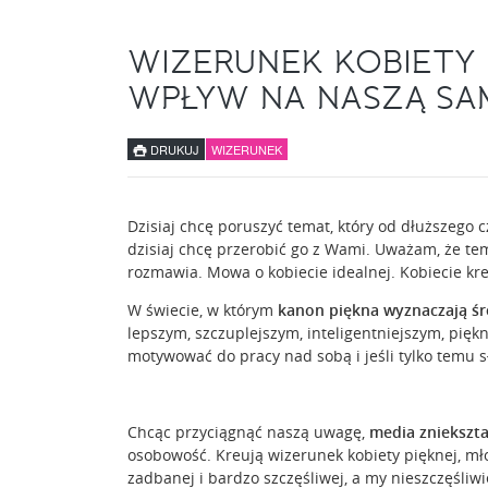
WIZERUNEK KOBIETY 
WPŁYW NA NASZĄ S
DRUKUJ
WIZERUNEK
Dzisiaj chcę poruszyć temat, który od dłuższego c
dzisiaj chcę przerobić go z Wami. Uważam, że tem
rozmawia. Mowa o kobiecie idealnej. Kobiecie k
W świecie, w którym
kanon piękna wyznaczają ś
lepszym, szczuplejszym, inteligentniejszym, piękni
motywować do pracy nad sobą i jeśli tylko temu słu
Chcąc przyciągnąć naszą uwagę,
media zniekształ
osobowość. Kreują wizerunek kobiety pięknej, mło
zadbanej i bardzo szczęśliwej, a my nieszczęśl