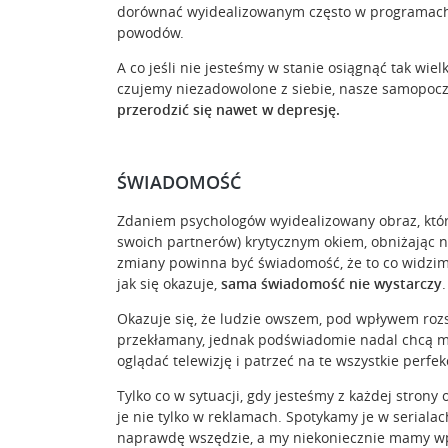
dorównać wyidealizowanym często w programach e
powodów.
A co jeśli nie jesteśmy w stanie osiągnąć tak wie
czujemy niezadowolone z siebie, nasze samopocz
przerodzić się nawet w depresję.
ŚWIADOMOŚĆ
Zdaniem psychologów wyidealizowany obraz, któr
swoich partnerów) krytycznym okiem, obniżając
zmiany powinna być świadomość, że to co widzimy
jak się okazuje,
sama świadomość nie wystarczy
.
Okazuje się, że ludzie owszem, pod wpływem rozsą
przekłamany, jednak podświadomie nadal chcą mu 
oglądać telewizję i patrzeć na te wszystkie perfek
Tylko co w sytuacji, gdy jesteśmy z każdej strony
je nie tylko w reklamach. Spotykamy je w seriala
naprawdę wszędzie, a my niekoniecznie mamy wpływ