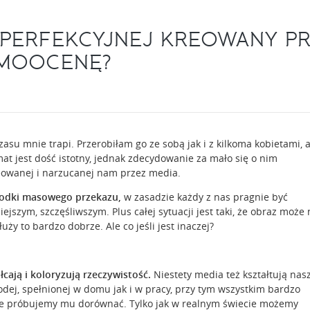
PERFEKCYJNEJ KREOWANY PR
AMOOCENĘ?
zasu mnie trapi. Przerobiłam go ze sobą jak i z kilkoma kobietami, 
at jest dość istotny, jednak zdecydowanie za mało się o nim
reowanej i narzucanej nam przez media.
rodki masowego przekazu,
w zasadzie każdy z nas pragnie być
ejszym, szczęśliwszym. Plus całej sytuacji jest taki, że obraz może
ży to bardzo dobrze. Ale co jeśli jest inaczej?
cają i koloryzują rzeczywistość.
Niestety media też kształtują nas
dej, spełnionej w domu jak i w pracy, przy tym wszystkim bardzo
iwie próbujemy mu dorównać. Tylko jak w realnym świecie możemy