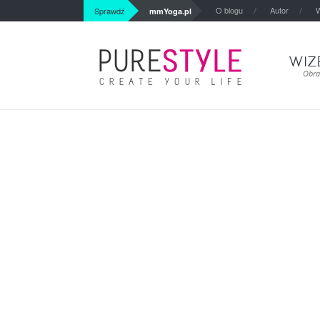
O blogu
Autor
W
Sprawdź
mmYoga.pl
WIZ
Obra