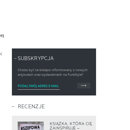
ej
ąc
SUBSKRYPCJA
Chcesz być na bieżąco informowany o nowych
artykułach oraz wydarzeniach na PureStyle?
RECENZJE
KSIĄŻKA, KTÓRA CIĘ
ZAINSPIRUJE –