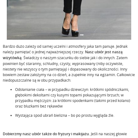
Bardzo dużo zależy od samej uczelni i atmosfery jaka tam panuje. Jednak
należy pamiętać o jednej najważniejszej rzeczy.
Nasz ubiór jest naszą
wizytówką
. Świadczy o naszym szacunku do siebie jak i do innych. Zatem
powinien być staranny, schludny, czysty, wyprasowany (niby oczywiste,
niestety nie wszyscy o tym pamiętają) i dopasowany do okoliczności. Inny
bowiem zestaw założymy na co dzień, a zupełnie inny na egzamin. Całkowicie
niedopuszczalne są w obu przypadkach:
Odsłanianie ciała – w przypadku dziewczyn: krótkimi spódniczkami,
głębokimi dekoltami czy kusymi topami pokazującymi brzuch; w
przypadku mężczyzn: za krótkimi spodenkami (takimi przed kolano)
oraz bluzkami bez rękawów
Wystająca spod ubrań bielizna – bo po prostu wygląda źle.
Dobierzmy nasz ubiór także do fryzury i makijażu.
Jeśli na naszej głowie