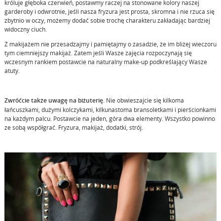
króluje głęboka czerwień, postawmy raczej na stonowane kolory naszej
garderoby i odwrotnie, jeśli nasza fryzura jest prosta, skromna i nie rzuca się
zbytnio w oczy, możemy dodać sobie trochę charakteru zakładając bardziej
widoczny ciuch.
Z makijażem nie przesadzajmy i pamiętajmy o zasadzie, że im bliżej wieczoru
tym ciemniejszy makijaż. Zatem jeśli Wasze zajęcia rozpoczynają się
wczesnym rankiem postawcie na naturalny make-up podkreślający Wasze
atuty.
Zwróćcie także uwagę na biżuterię
. Nie obwieszajcie się kilkoma
łańcuszkami, dużymi kolczykami, kilkunastoma bransoletkami i pierścionkami
na każdym palcu. Postawcie na jeden, góra dwa elementy. Wszystko powinno
ze sobą współgrać. Fryzura, makijaż, dodatki, strój.