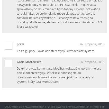
już ostatni rok!) zakładam zazwyczaj dzinsy, baletki, trampki lub
niewysokie buty na obcasie, t-shirt i sweterek – mój zestaw
sprawdzony od lat! Zmieniam tylko fasony i kolory i oczywiście
torebki! Jakoś do sukienek nie mogę się przekonać, wole je
zostawić na lato czy wakacje. Pierwszy zestaw troch,ę za
oficjalny jak dla mnie, ale ten ze spodniami moro to strzał w 10!
Biorę wszystko!
praw
26 listopada, 2013
Co za głupoty. Powielasz stereotypy i wzmacniasz system.
Gosia Mostowska
26 listopada, 2013
Dzięki praw za komentarz. Mógłbyś wskazać w którym miejscu
powielam stereotypy? W tekście odnoszę się do
ponadczasowych zasad savoir vivre i jest to chyba jedyny
system, który tutaj wzmacniam.
2026 Wszelkie prawa zastrzeżone. © Kopiowanie i rozpowszechnianie treści bez