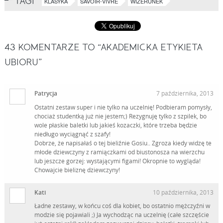
TAGI
KLASYKA
SAVOIR-VIVRE
WIZERUNEK
43
KOMENTARZE TO “AKADEMICKA ETYKIETA
UBIORU”
Patrycja
7 października, 2013
Ostatni zestaw super i nie tylko na uczelnię! Podbieram pomysły,
chociaż studentką już nie jestem;) Rezygnuję tylko z szpilek, bo
wole płaskie baletki lub jakieś kozaczki, które trzeba będzie
niedługo wyciągnąć z szafy!
Dobrze, że napisałaś o tej bieliźnie Gosiu.. Zgroza kiedy widzę te
młode dziewczyny z ramiączkami od biustonosza na wierzchu
lub jeszcze gorzej: wystającymi figami! Okropnie to wygląda!
Chowajcie bieliznę dziewczyny!
Kati
10 października, 2013
Ładne zestawy, w końcu coś dla kobiet, bo ostatnio mężczyźni w
modzie się pojawiali ;) Ja wychodząc na uczelnię (całe szczęście