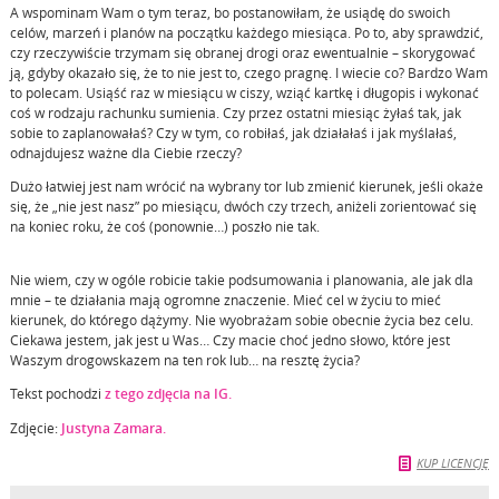
A wspominam Wam o tym teraz, bo postanowiłam, że usiądę do swoich
celów, marzeń i planów na początku każdego miesiąca. Po to, aby sprawdzić,
czy rzeczywiście trzymam się obranej drogi oraz ewentualnie – skorygować
ją, gdyby okazało się, że to nie jest to, czego pragnę. I wiecie co? Bardzo Wam
to polecam. Usiąść raz w miesiącu w ciszy, wziąć kartkę i długopis i wykonać
coś w rodzaju rachunku sumienia. Czy przez ostatni miesiąc żyłaś tak, jak
sobie to zaplanowałaś? Czy w tym, co robiłaś, jak działałaś i jak myślałaś,
odnajdujesz ważne dla Ciebie rzeczy?
Dużo łatwiej jest nam wrócić na wybrany tor lub zmienić kierunek, jeśli okaże
się, że „nie jest nasz” po miesiącu, dwóch czy trzech, aniżeli zorientować się
na koniec roku, że coś (ponownie…) poszło nie tak.
Nie wiem, czy w ogóle robicie takie podsumowania i planowania, ale jak dla
mnie – te działania mają ogromne znaczenie. Mieć cel w życiu to mieć
kierunek, do którego dążymy. Nie wyobrażam sobie obecnie życia bez celu.
Ciekawa jestem, jak jest u Was… Czy macie choć jedno słowo, które jest
Waszym drogowskazem na ten rok lub… na resztę życia?
Tekst pochodzi
z tego zdjęcia na IG.
Zdjęcie:
Justyna Zamara.
KUP LICENCJĘ