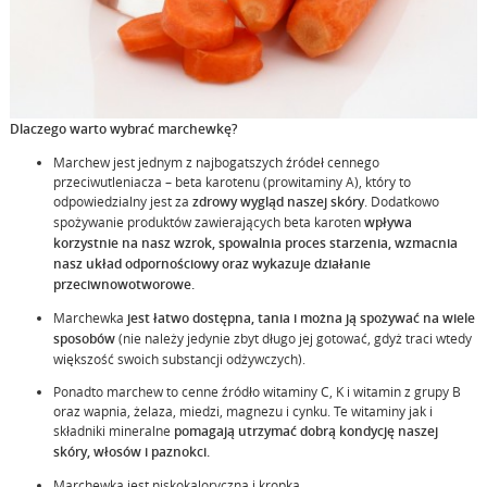
Dlaczego warto wybrać marchewkę?
Marchew jest jednym z najbogatszych źródeł cennego
przeciwutleniacza – beta karotenu (prowitaminy A), który to
odpowiedzialny jest za
zdrowy wygląd naszej skóry
. Dodatkowo
spożywanie produktów zawierających beta karoten
wpływa
korzystnie na nasz wzrok, spowalnia proces starzenia, wzmacnia
nasz układ odpornościowy oraz wykazuje
działanie
przeciwnowotworowe.
Marchewka
jest łatwo dostępna, tania i można ją spożywać na wiele
sposobów
(nie należy jedynie zbyt długo jej gotować, gdyż traci wtedy
większość swoich substancji odżywczych).
Ponadto marchew to cenne źródło witaminy C, K i witamin z grupy B
oraz wapnia, żelaza, miedzi, magnezu i cynku. Te witaminy jak i
składniki mineralne
pomagają utrzymać dobrą kondycję naszej
skóry, włosów i paznokci.
Marchewka jest niskokaloryczna i kropka.