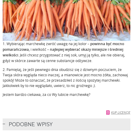
1. Wybierając marchewkę zwróć uwagę na jej kolor –
powinna być mocno
pomarańczowa,
i wielkość –
najlepiej wybierać okazy mniejsze i średniej
wielkości
. Jeśli chcesz przygotować z niej sok, umyj ją tylko, ale nie obieraj,
gdyż w skórce zawarte są cenne substancje odżywcze.
2. Pamiętaj, że jeśli pewnego dnia obudzisz się z dziwnym poczuciem, że
Twoja skóra wygląda nieco inaczej, a mianowicie jest mocno żółta, zachowaj
spokój! Może to oznaczać, że przesadziłeś z ilością spożytej marchewki.
Jakkolwiek by to nie wyglądało, uwierz, to nic groźnego ;).
Jestem bardzo ciekawa, za co Wy lubicie marchewkę?
KUP LICENCJĘ
PODOBNE WPISY