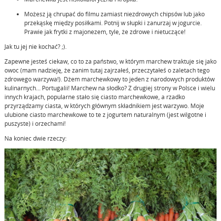
Możesz ją chrupać do filmu zamiast niezdrowych chipsów lub jako
przekąskę między posiłkami. Potnij w słupki i zanurzaj w jogurcie.
Prawie jak frytki z majonezem, tyle, że zdrowe i nietuczące!
Jak tu jej nie kochać? ;).
Zapewne jesteś ciekaw, co to za państwo, w którym marchew traktuje się jako
owoc (mam nadzieję, że zanim tutaj zajrzałeś, przeczytałeś o zaletach tego
zdrowego warzywa!). Dżem marchewkowy to jeden z narodowych produktów
kulinarnych… Portugalii! Marchew na słodko? Z drugiej strony w Polsce i wielu
innych krajach, popularne stało się ciasto marchewkowe, a rzadko
przyrządzamy ciasta, w których głównym składnikiem jest warzywo. Moje
ulubione ciasto marchewkowe to te z jogurtem naturalnym (jest wilgotne i
puszyste) i orzechami!
Na koniec dwie rzeczy: