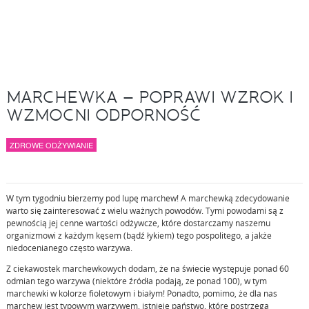
MARCHEWKA – POPRAWI WZROK I
WZMOCNI ODPORNOŚĆ
ZDROWE ODŻYWIANIE
W tym tygodniu bierzemy pod lupę marchew! A marchewką zdecydowanie
warto się zainteresować z wielu ważnych powodów. Tymi powodami są z
pewnością jej cenne wartości odżywcze, które dostarczamy naszemu
organizmowi z każdym kęsem (bądź łykiem) tego pospolitego, a jakże
niedocenianego często warzywa.
Z ciekawostek marchewkowych dodam, że na świecie występuje ponad 60
odmian tego warzywa (niektóre źródła podają, ze ponad 100), w tym
marchewki w kolorze fioletowym i białym! Ponadto, pomimo, że dla nas
marchew jest typowym warzywem, istnieje państwo, które postrzega