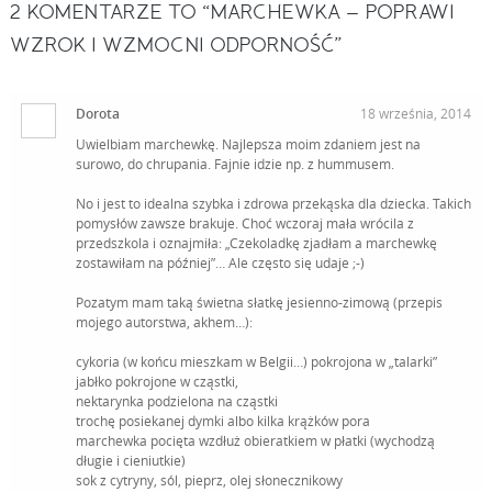
2
KOMENTARZE TO “MARCHEWKA – POPRAWI
WZROK I WZMOCNI ODPORNOŚĆ”
Dorota
18 września, 2014
Uwielbiam marchewkę. Najlepsza moim zdaniem jest na
surowo, do chrupania. Fajnie idzie np. z hummusem.
No i jest to idealna szybka i zdrowa przekąska dla dziecka. Takich
pomysłów zawsze brakuje. Choć wczoraj mała wrócila z
przedszkola i oznajmiła: „Czekoladkę zjadłam a marchewkę
zostawiłam na później”… Ale często się udaje ;-)
Pozatym mam taką świetna słatkę jesienno-zimową (przepis
mojego autorstwa, akhem…):
cykoria (w końcu mieszkam w Belgii…) pokrojona w „talarki”
jabłko pokrojone w cząstki,
nektarynka podzielona na cząstki
trochę posiekanej dymki albo kilka krążków pora
marchewka pocięta wzdłuż obieratkiem w płatki (wychodzą
długie i cieniutkie)
sok z cytryny, sól, pieprz, olej słonecznikowy