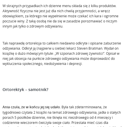
W skrajnych przypadkach ich dzienne menu składa się z kilku produktów.
Aktywność fizyczna nie jest już dla nich chwilą przyjemności, a wręcz
obowiązkiem, za którego nie wypełnienie może czekać ich kara i ogromne
poczucie winy. Z taką osobą nie da się w zasadzie porozmawiać o niczym
innym jak tylko o zdrowym odżywianiu.
Tak naprawdę ortoreksja to całkiem niedawno odkryte i opisane zaburzenie
odżywiania. Odkrył ją (najpierw u siebie) lekarz Steven Bratman. Wydał on
książkę o dużo mówiącym tytule: „W szponach zdrowej żywności”. Opisał w
niej jak obsesja na punkcie zdrowego odżywiania może doprowadzić do
wykluczenia społecznego, niedożywienia i depresji.
Ortorektyk – samotnik?
Ania czuła, że w końcu jej się udało.
Była tak zdeterminowana, że
tygodniowo czytała 2 książki na temat zdrowego odżywiania, jadła o stałych
porach 5 posiłków dziennie, nie tknęła nic niezdrowego od 4 miesięcy i
codziennie wieczorem ćwiczyła swoje ciało. Przestała mieć czas dla