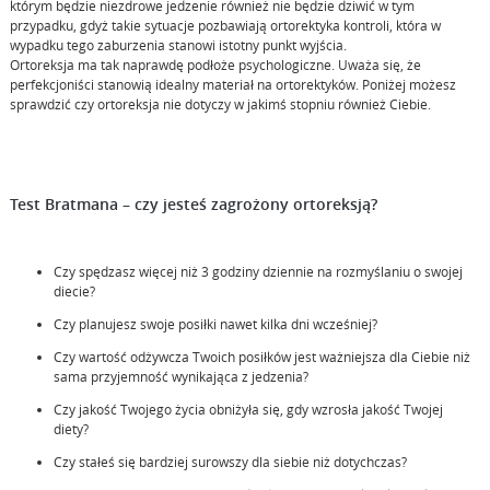
którym będzie niezdrowe jedzenie również nie będzie dziwić w tym
przypadku, gdyż takie sytuacje pozbawiają ortorektyka kontroli, która w
wypadku tego zaburzenia stanowi istotny punkt wyjścia.
Ortoreksja ma tak naprawdę podłoże psychologiczne. Uważa się, że
perfekcjoniści stanowią idealny materiał na ortorektyków. Poniżej możesz
sprawdzić czy ortoreksja nie dotyczy w jakimś stopniu również Ciebie.
Test Bratmana – czy jesteś zagrożony ortoreksją?
Czy spędzasz więcej niż 3 godziny dziennie na rozmyślaniu o swojej
diecie?
Czy planujesz swoje posiłki nawet kilka dni wcześniej?
Czy wartość odżywcza Twoich posiłków jest ważniejsza dla Ciebie niż
sama przyjemność wynikająca z jedzenia?
Czy jakość Twojego życia obniżyła się, gdy wzrosła jakość Twojej
diety?
Czy stałeś się bardziej surowszy dla siebie niż dotychczas?