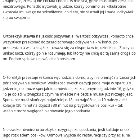
znajomych, zresztą nie chciała chodzić w miejsca, gdzie musiałaby zjeść coś
niezdrowego. Ponadto irytowali ją ludzie, którzy pomimo, że kilkukrotnie
zwracała im uwagę na szkodliwość ich diety, nie słuchali jej i nadal odżywiali
się po swojemu.
Ortorektyk stawia na jakość pożywienia i wartość odżywczą.
Ponadto chce
wszystkich przekonać do zasad zdrowego odżywienia – w końcu po
przeczytaniu wielu książek – uważa się za eksperta w tej dziedzinie. Zaczyna
unikać ludzi, którzy go nie rozumieją, lub którzy nie chcą iść tą samą drogą co
on. Podporządkowuje swój dzień posiłkom.
Ortorektyk przestaje w końcu wychodzić z domu, aby nie ominąć narzuconych
pór spożywania posiłków. Większość swoich decyzji podejmuje w oparciu o
jedzenie, np. może specjalnie umówić się ze znajomym o godzinie 16, gdyż o
15 je obiad, w związku z czym na mieście nie będzie musiał już niczego jeść.
Spotkanie musi skończyć najpóźniej o 18, bo najpóźniej o 19 należy zjeść
kolację (30 minut na dojazd i 30 minut na przygotowanie posiłku) – tak
właśnie może wyglądać planowanie jego spotkania.
Nierzadko również ortorektyk zrezygnuje ze spotkania, jeśli koliduje ono z
jego rozkładem posiłków. Odmowa wyjścia do restauracji czy przyjęcie, na