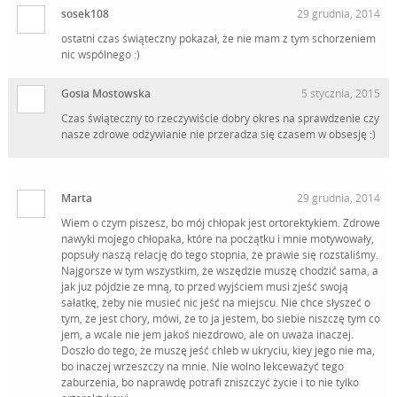
sosek108
29 grudnia, 2014
ostatni czas świąteczny pokazał, że nie mam z tym schorzeniem
nic wspólnego :)
Gosia Mostowska
5 stycznia, 2015
Czas świąteczny to rzeczywiście dobry okres na sprawdzenie czy
nasze zdrowe odżywianie nie przeradza się czasem w obsesję :)
Marta
29 grudnia, 2014
Wiem o czym piszesz, bo mój chłopak jest ortorektykiem. Zdrowe
nawyki mojego chłopaka, które na początku i mnie motywowały,
popsuły naszą relację do tego stopnia, że prawie się rozstaliśmy.
Najgorsze w tym wszystkim, że wszędzie muszę chodzić sama, a
jak juz pójdzie ze mną, to przed wyjściem musi zjeść swoją
sałatkę, żeby nie musieć nic jeść na miejscu. Nie chce słyszeć o
tym, że jest chory, mówi, że to ja jestem, bo siebie niszczę tym co
jem, a wcale nie jem jakoś niezdrowo, ale on uważa inaczej.
Doszło do tego, że muszę jeść chleb w ukryciu, kiey jego nie ma,
bo inaczej wrzeszczy na mnie. Nie wolno lekceważyć tego
zaburzenia, bo naprawdę potrafi zniszczyć życie i to nie tylko