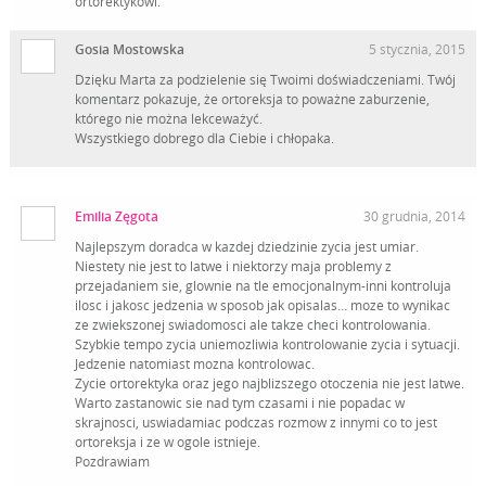
ortorektykowi.
Gosia Mostowska
5 stycznia, 2015
Dzięku Marta za podzielenie się Twoimi doświadczeniami. Twój
komentarz pokazuje, że ortoreksja to poważne zaburzenie,
którego nie można lekceważyć.
Wszystkiego dobrego dla Ciebie i chłopaka.
Emilia Zęgota
30 grudnia, 2014
Najlepszym doradca w kazdej dziedzinie zycia jest umiar.
Niestety nie jest to latwe i niektorzy maja problemy z
przejadaniem sie, glownie na tle emocjonalnym-inni kontroluja
ilosc i jakosc jedzenia w sposob jak opisalas… moze to wynikac
ze zwiekszonej swiadomosci ale takze checi kontrolowania.
Szybkie tempo zycia uniemozliwia kontrolowanie zycia i sytuacji.
Jedzenie natomiast mozna kontrolowac.
Zycie ortorektyka oraz jego najblizszego otoczenia nie jest latwe.
Warto zastanowic sie nad tym czasami i nie popadac w
skrajnosci, uswiadamiac podczas rozmow z innymi co to jest
ortoreksja i ze w ogole istnieje.
Pozdrawiam