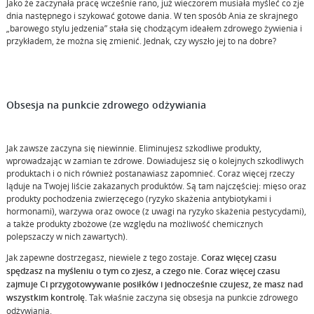
Jako że zaczynała pracę wcześnie rano, już wieczorem musiała myśleć co zje
dnia następnego i szykować gotowe dania. W ten sposób Ania ze skrajnego
„barowego stylu jedzenia” stała się chodzącym ideałem zdrowego żywienia i
przykładem, że można się zmienić. Jednak, czy wyszło jej to na dobre?
Obsesja na punkcie zdrowego odżywiania
Jak zawsze zaczyna się niewinnie. Eliminujesz szkodliwe produkty,
wprowadzając w zamian te zdrowe. Dowiadujesz się o kolejnych szkodliwych
produktach i o nich również postanawiasz zapomnieć. Coraz więcej rzeczy
ląduje na Twojej liście zakazanych produktów. Są tam najczęściej: mięso oraz
produkty pochodzenia zwierzęcego (ryzyko skażenia antybiotykami i
hormonami), warzywa oraz owoce (z uwagi na ryzyko skażenia pestycydami),
a także produkty zbożowe (ze względu na możliwość chemicznych
polepszaczy w nich zawartych).
Jak zapewne dostrzegasz, niewiele z tego zostaje.
Coraz więcej czasu
spędzasz na myśleniu o tym co zjesz, a czego nie. Coraz więcej czasu
zajmuje Ci przygotowywanie posiłków i jednocześnie czujesz, że masz nad
wszystkim kontrolę.
Tak właśnie zaczyna się obsesja na punkcie zdrowego
odżywiania.