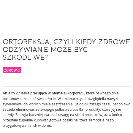
ORTOREKSJA, CZYLI KIEDY ZDROWE
ODŻYWIANIE MOŻE BYĆ
SZKODLIWE?
ZDROWIE
Ania to 27 latka pracująca w niemałej korporacji,
która pewnego dnia
postanowiła zmienić swoje życie. W zmianach tych uwzględniła nawyki
żywieniowe, do których miała zastrzeżenia już od dłuższego czasu. Stopniowo
zaczęła eliminować ze swojego jadłospisu posiłki i produkty, które jej nie
służyły. Zaczęła baczniej zwracać uwagę na skład produktów, aż w końcu
przestała zupełnie kupować gotowe posiłki na rzecz samodzielnego
przygotowywania ich w domu.