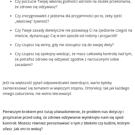
Czy poczucie Twojej własnej godności wzrosło na skutek przekonania,
że zdrowo się odżywiasz?
Czy zrezygnowałeś z jedzenia dla przyjemności po to, żeby zjeść
„właściwą” żywność?
Czy Twoje zasady dietetyczne nie pozwalają Ci na zjedzenie czegoś na
mieście, dystansując Cię w ten sposób od rodziny i przyjaciół?
Czy czujesz się winny, gdy nie stosujesz się do swojej diety?
Czy czujesz się spokojny wiedząc, że masz całkowitą kontrolę nad tym,
że potrafisz zdrowo się odżywiać zgodnie z narzuconymi sobie
zasadami?
Jeśli na większość pytań odpowiedziałeś twierdząco, warto byłoby
zainteresować się tematem w większym stopniu. Ortoreksji, tak jak każdego
innego zaburzenia, nie wolno lekceważyć.
Pierwszym krokiem jest tutaj uświadomienie, że problem nas dotyczy i
przyznanie przed sobą, że zdrowe odżywianie wymknęło nam się spod
kontroli. Możesz również porozmawiać o tym z bliskimi czy ludźmi, którym
ufasz. Jak oni to widzą?