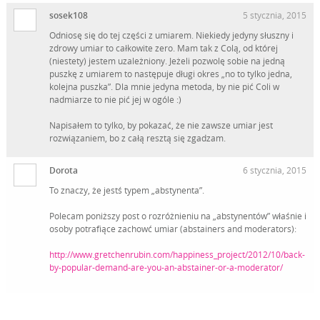
sosek108
5 stycznia, 2015
Odniosę się do tej części z umiarem. Niekiedy jedyny słuszny i
zdrowy umiar to całkowite zero. Mam tak z Colą, od której
(niestety) jestem uzależniony. Jeżeli pozwolę sobie na jedną
puszkę z umiarem to następuje długi okres „no to tylko jedna,
kolejna puszka”. Dla mnie jedyna metoda, by nie pić Coli w
nadmiarze to nie pić jej w ogóle :)
Napisałem to tylko, by pokazać, że nie zawsze umiar jest
rozwiązaniem, bo z całą resztą się zgadzam.
Dorota
6 stycznia, 2015
To znaczy, że jestś typem „abstynenta”.
Polecam poniższy post o rozróżnieniu na „abstynentów” właśnie i
osoby potrafiące zachowć umiar (abstainers and moderators):
http://www.gretchenrubin.com/happiness_project/2012/10/back-
by-popular-demand-are-you-an-abstainer-or-a-moderator/