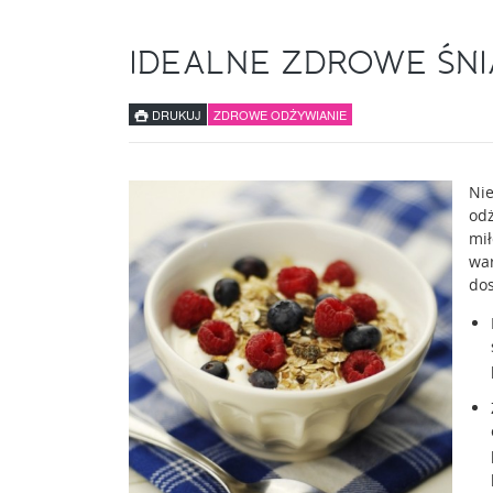
IDEALNE ZDROWE ŚNI
DRUKUJ
ZDROWE ODŻYWIANIE
Nie
odż
mił
war
dos