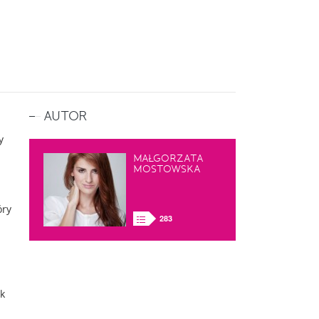
AUTOR
y
MAŁGORZATA
MOSTOWSKA
óry
283
k