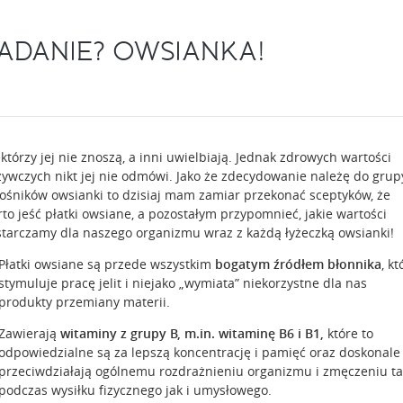
ADANIE? OWSIANKA!
którzy jej nie znoszą, a inni uwielbiają. Jednak zdrowych wartości
ywczych nikt jej nie odmówi. Jako że zdecydowanie należę do grup
ośników owsianki to dzisiaj mam zamiar przekonać sceptyków, że
to jeść płatki owsiane, a pozostałym przypomnieć, jakie wartości
tarczamy dla naszego organizmu wraz z każdą łyżeczką owsianki!
Płatki owsiane są przede wszystkim
bogatym źródłem błonnika
, kt
stymuluje pracę jelit i niejako „wymiata” niekorzystne dla nas
produkty przemiany materii.
Zawierają
witaminy z grupy B, m.in. witaminę B6 i B1,
które to
odpowiedzialne są za lepszą koncentrację i pamięć oraz doskonale
przeciwdziałają ogólnemu rozdrażnieniu organizmu i zmęczeniu ta
podczas wysiłku fizycznego jak i umysłowego.