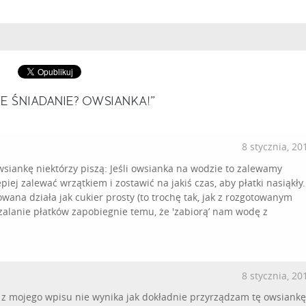
 ŚNIADANIE? OWSIANKA!”
8 stycznia, 20
wsiankę niektórzy piszą: Jeśli owsianka na wodzie to zalewamy
iej zalewać wrzątkiem i zostawić na jakiś czas, aby płatki nasiąkły.
wana działa jak cukier prosty (to trochę tak, jak z rozgotowanym
alanie płatków zapobiegnie temu, że 'zabiorą’ nam wodę z
8 stycznia, 20
 z mojego wpisu nie wynika jak dokładnie przyrządzam tę owsiankę