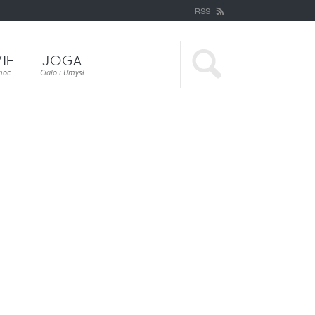
RSS
IE
JOGA
moc
Ciało i Umysł