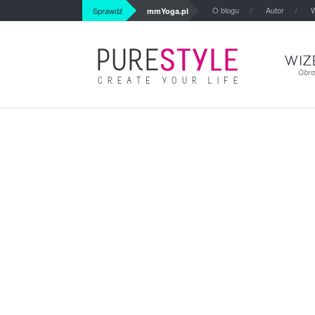
O blogu
Autor
W
Sprawdź
mmYoga.pl
WIZ
Obra