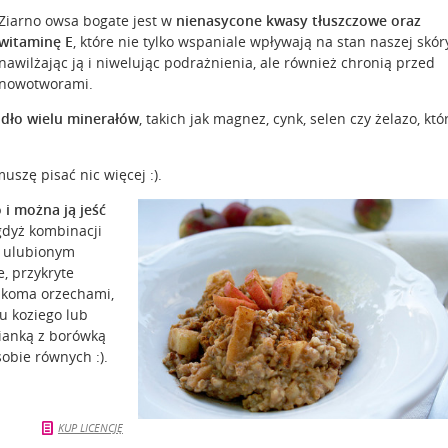
Ziarno owsa bogate jest w
nienasycone kwasy tłuszczowe oraz
witaminę E
, które nie tylko wspaniale wpływają na stan naszej skór
nawilżając ją i niwelując podrażnienia, ale również chronią przed
nowotworami.
ódło wielu minerałów
, takich jak magnez, cynk, selen czy żelazo, któ
uszę pisać nic więcej :).
 i można ją jeść
gdyż kombinacji
m ulubionym
, przykryte
ilkoma orzechami,
u koziego lub
sianką z borówką
obie równych :).
KUP LICENCJĘ