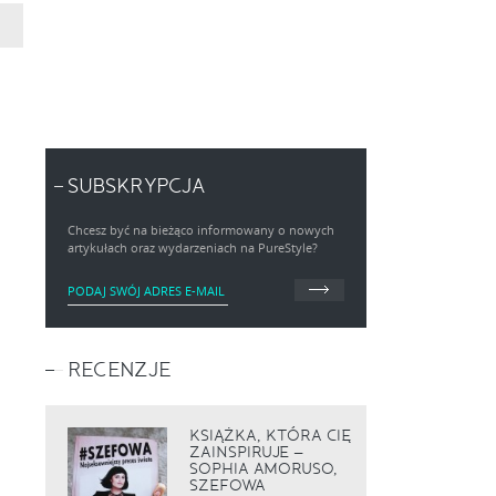
SUBSKRYPCJA
Chcesz być na bieżąco informowany o nowych
artykułach oraz wydarzeniach na PureStyle?
RECENZJE
KSIĄŻKA, KTÓRA CIĘ
ZAINSPIRUJE –
SOPHIA AMORUSO,
SZEFOWA