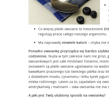
Co więcej płatki owsiane to nieocenione
źr
regulują pracę całego naszego organizmu.
Ma naprawdę
niewiele kalorii
– chyba nie m
Ponadto owsiankę przyrządza się
bardzo szybko
codziennie.
Nuda w tym zakresie nam nie grozi, 
owsiankowych jest całe mnóstwo! Ostatnio, moi
zestawem są płatki owsiane ugotowane na wodzie
kawałkami prażonego lub świeżego jabłka oraz k
z dodatkiem miodu, cynamonu i kilku łyżek jogurt
mleka roślinnego. Latem za to, zajadałam się ow
amerykańską i malinami – taka owsianka nie ma s
A jaki jest Twój ulubiony sposób na owsiankę?