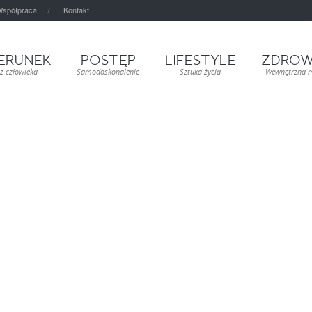
spółpraca
Kontakt
ERUNEK
POSTĘP
LIFESTYLE
ZDROW
z człowieka
Samodoskonalenie
Sztuka życia
Wewnętrzna 